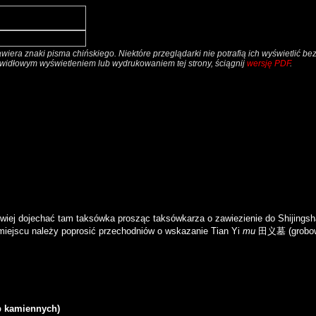
awiera znaki pisma chińskiego. Niektóre przeglądarki nie potrafią ich wyświetlić b
awidłowym wyświetleniem lub wydrukowaniem tej strony, ściągnij
wersję PDF
.
twiej dojechać tam taksówka prosząc taksówkarza o zawiezienie do Shijingsh
 miejscu należy poprosić przechodniów o wskazanie
Tian Yi
mu
田义墓
(grobo
b kamiennych)