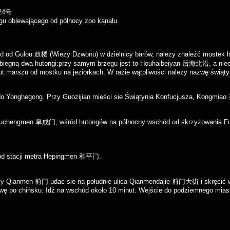
4号
egu oblewającego od północy zoo kanału.
d od Gulou 鼓楼 (Wieży Dzwonu) w dzielnicy barów, należy znaleźć mostek ł
biegną dwa hutongi:przy samym brzegu jest to
Houhaibeiyan 后海北沿,
a niec
ut marszu od mostku na jeziorkach. W razie wątpliwości należy nazwę świąt
 do Yonghegong. Przy Guozijian mieści sie Świątynia Konfucjusza,
Kongmiao
uchengmen 阜成门,
wśród hutongów na północny wschód od skrzyżowania F
od stacji metra
Hepingmen 和平门
.
my
Qianmen 前门
udac sie na południe ulica
Qianmendajie 前门大街
i skręcić 
ę po chińsku. Idź na wschód około 10 minut. Wejście do podziemnego miasta 