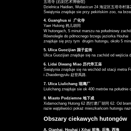
五塔寺
(石刻艺术博物馆)
Dzielnica Haidian,
Wutasicun 24
海淀区五塔寺村落2
Świątynia znajduje sie przy pekińskim zoo, na brz
4. Guanghua si 广化寺
Yaer Hutong 鸦儿胡同
W hutongach, 5 minut marszu na południowy zachó
Równolegle do północnego brzegu jeziorka Houhai 
znajduje się przy tym drugim hutongu, około 5 min
5. Ulica Guozijian 国子监街
Ulica Guozijian znajduje się na zachód od wejścia
6. Lidai Diwang Miao 历代帝王庙
Świątynia znajduje się na wschód od stacji metra
F
i Zhaodengyulu 赵登禹路.
7. Ulica Liulichang 琉璃厂
Liulichang znajduje sie ok 400 metrów na południe 
8. Miasto Podziemne 地下成
Xidamochang Hutong 62
西打磨厂胡同 62.
Od bra
razie wątpliwości pokaż mieszkańcom hutongu nazw
Obszary ciekawych hutongów
A. Qianhai,
Houhai
i Xihai
前海, 后海, 西海