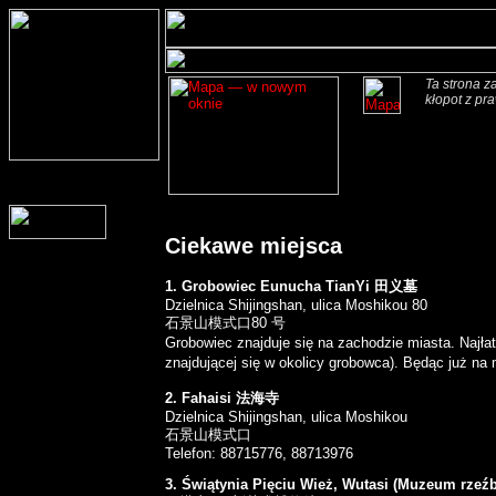
Ta strona z
kłopot z pr
Ciekawe miejsca
1. Grobowiec Eunucha TianYi 田义墓
Dzielnica Shijingshan,
ulica Moshikou 80
石景山模式口80 号
Grobowiec znajduje się na zachodzie miasta. Najła
znajdującej się w okolicy grobowca). Będąc już na
2. Fahaisi 法海寺
Dzielnica Shijingshan,
ulica Moshikou
石景山模式口
Telefon: 88715776, 88713976
3. Świątynia Pięciu Wież, Wutasi (Muzeum rzeź