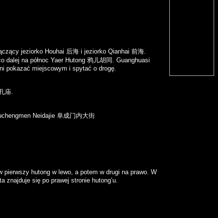
ączący jeziorko
Houhai 后海
i jeziorko
Qianhai 前海.
o dalej na północ
Yaer Hutong 鸦儿胡同.
Guanghuasi
yni pokazać miejscowym i spytać o drogę.
 孔庙.
uchengmen Neidajie
阜成门内大街
w pierwszy hutong w lewo, a potem w drugi na prawo. W
znajduje się po prawej stronie hutong’u.